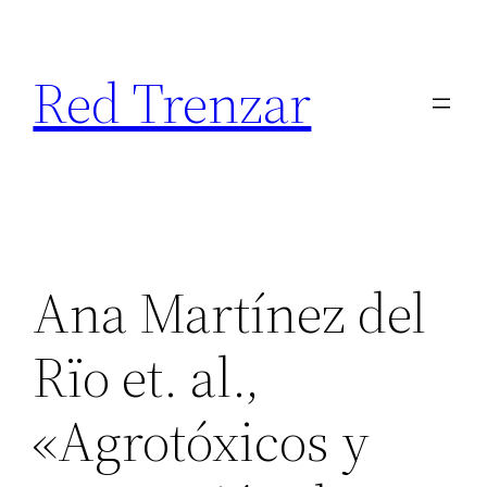
Saltar
al
Red Trenzar
contenido
Ana Martínez del
Rïo et. al.,
«Agrotóxicos y