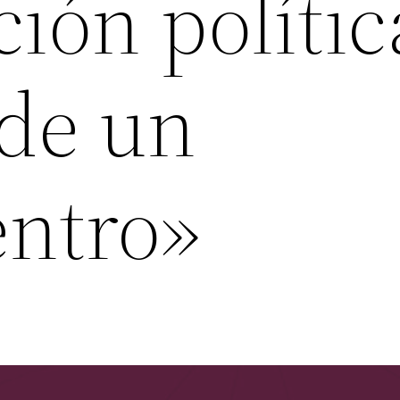
ción polític
de un
ntro»