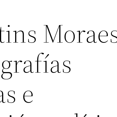
tins Moraes
ografías
as e