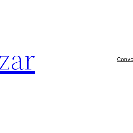
zar
Convo