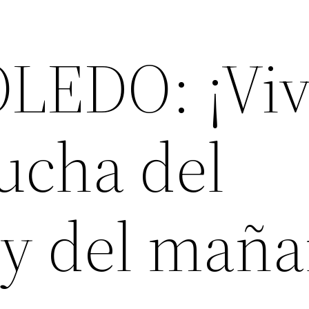
LEDO: ¡Viv
ucha del
 y del maña