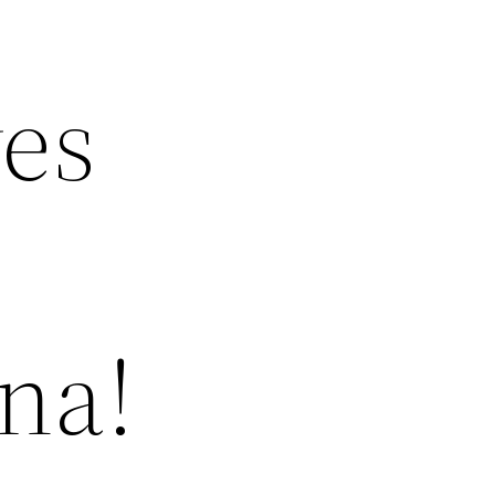
es
na!