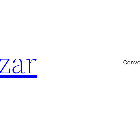
zar
Convo