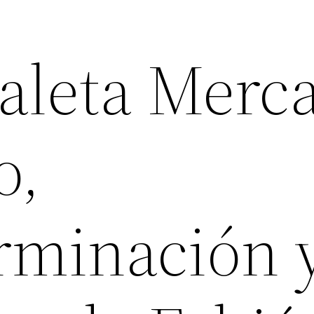
aleta Merc
o,
rminación 