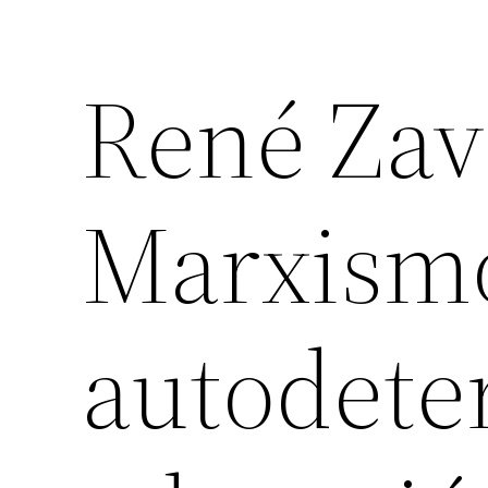
René Zav
Marxism
autodete