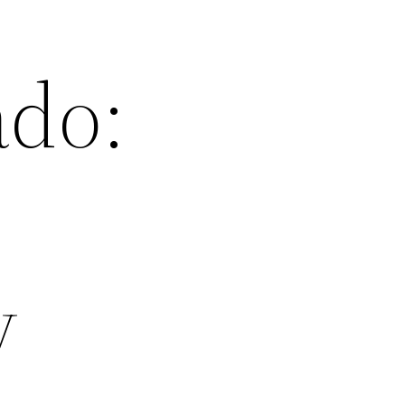
ado:
y