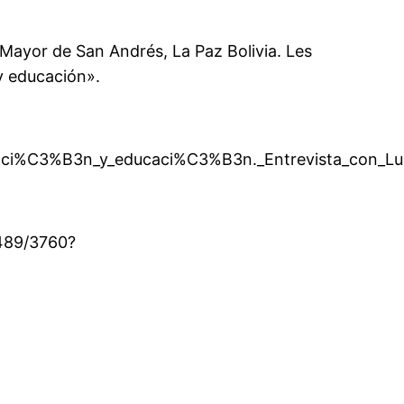
 Mayor de San Andrés, La Paz Bolivia. Les
y educación».
i%C3%B3n_y_educaci%C3%B3n._Entrevista_con_Lui
4489/3760?