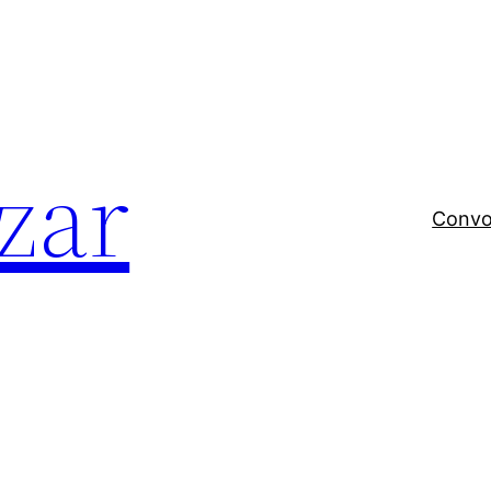
zar
Convo