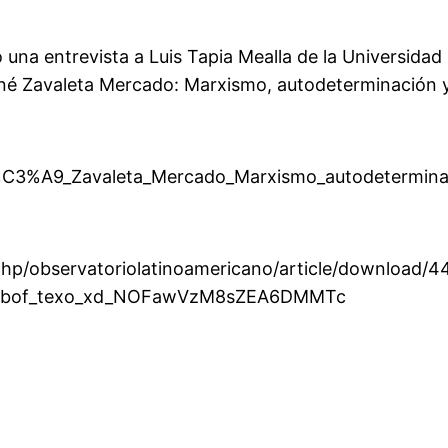
na entrevista a Luis Tapia Mealla de la Universidad
«René Zavaleta Mercado: Marxismo, autodeterminación 
C3%A9_Zavaleta_Mercado_Marxismo_autodeterminac
x.php/observatoriolatinoamericano/article/download/
Iibof_texo_xd_NOFawVzM8sZEA6DMMTc