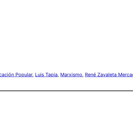
cación Popular
, 
Luis Tapia
, 
Marxismo
, 
René Zavaleta Merc