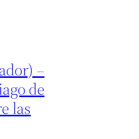
ador) –
iago de
e las