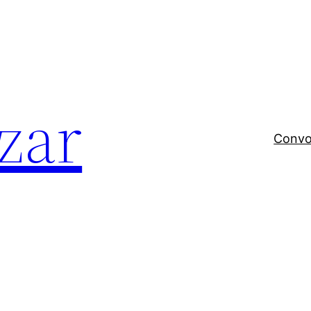
zar
Convo