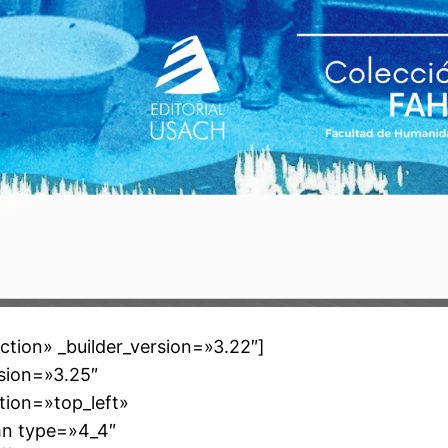
ction» _builder_version=»3.22″]
sion=»3.25″
tion=»top_left»
mn type=»4_4″