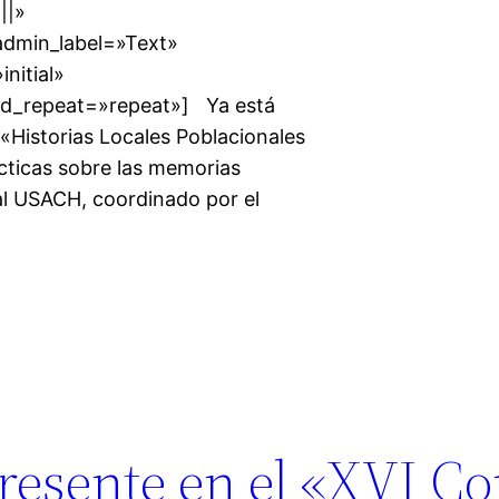
||»
admin_label=»Text»
nitial»
nd_repeat=»repeat»] Ya está
o «Historias Locales Poblacionales
ácticas sobre las memorias
al USACH, coordinado por el
resente en el «XVI C