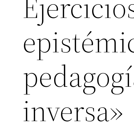
Ejercicio
epistémi
pedagogí
inversa»