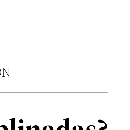
ÓN
iplinadas?