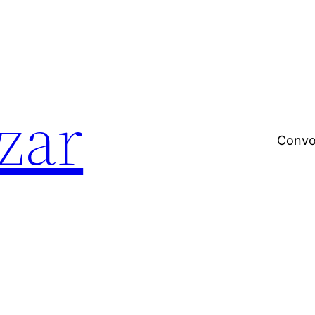
zar
Convo