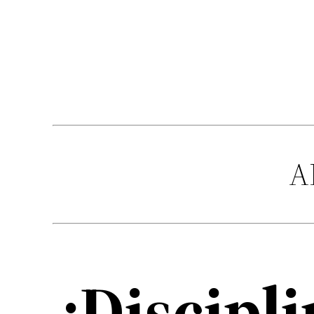
A
¿Discipli