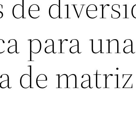
s de divers
ca para una
a de matriz